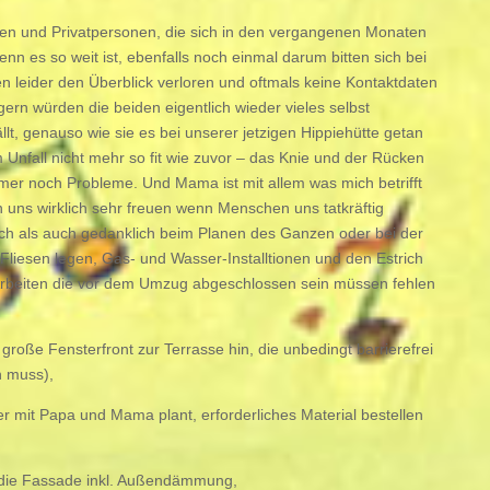
rmen und Privatpersonen, die sich in den vergangenen Monaten
n es so weit ist, ebenfalls noch einmal darum bitten sich bei
leider den Überblick verloren und oftmals keine Kontaktdaten
ern würden die beiden eigentlich wieder vieles selbst
lt, genauso wie sie es bei unserer jetzigen Hippiehütte getan
Unfall nicht mehr so fit wie zuvor – das Knie und der Rücken
r noch Probleme. Und Mama ist mit allem was mich betrifft
n uns wirklich sehr freuen wenn Menschen uns tatkräftig
ch als auch gedanklich beim Planen des Ganzen oder bei der
Fliesen legen, Gas- und Wasser-Installtionen und den Estrich
e Arbeiten die vor dem Umzug abgeschlossen sein müssen fehlen
große Fensterfront zur Terrasse hin, die unbedingt barrierefrei
n muss),
 mit Papa und Mama plant, erforderliches Material bestellen
 die Fassade inkl. Außendämmung,