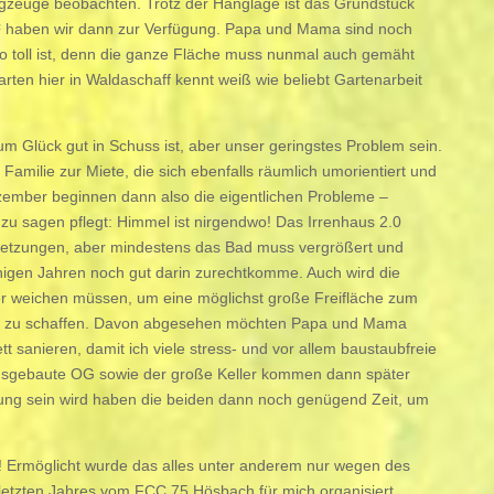
lugzeuge beobachten. Trotz der Hanglage ist das Grundstück
² haben wir dann zur Verfügung. Papa und Mama sind noch
so toll ist, denn die ganze Fläche muss nunmal auch gemäht
en hier in Waldaschaff kennt weiß wie beliebt Gartenarbeit
um Glück gut in Schuss ist, aber unser geringstes Problem sein.
Familie zur Miete, die sich ebenfalls räumlich umorientiert und
ember beginnen dann also die eigentlichen Probleme –
u sagen pflegt: Himmel ist nirgendwo! Das Irrenhaus 2.0
setzungen, aber mindestens das Bad muss vergrößert und
inigen Jahren noch gut darin zurechtkomme. Auch wird die
weichen müssen, um eine möglichst große Freifläche zum
 zu schaffen. Davon abgesehen möchten Papa und Mama
 sanieren, damit ich viele stress- und vor allem baustaubfreie
ausgebaute OG sowie der große Keller kommen dann später
ung sein wird haben die beiden dann noch genügend Zeit, um
or! Ermöglicht wurde das alles unter anderem nur wegen des
etzten Jahres vom FCC 75 Hösbach für mich organisiert