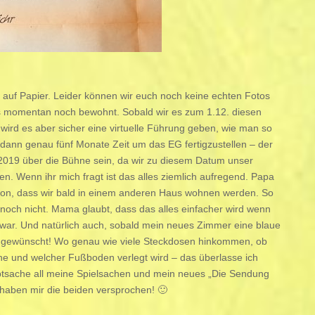
ch auf Papier. Leider können wir euch noch keine echten Fotos
es momentan noch bewohnt. Sobald wir es zum 1.12. diesen
rd es aber sicher eine virtuelle Führung geben, wie man so
dann genau fünf Monate Zeit um das EG fertigzustellen – der
019 über die Bühne sein, da wir zu diesem Datum unser
en. Wenn ihr mich fragt ist das alles ziemlich aufregend. Papa
on, dass wir bald in einem anderen Haus wohnen werden. So
r noch nicht. Mama glaubt, dass das alles einfacher wird wenn
e war. Und natürlich auch, sobald mein neues Zimmer eine blaue
ch gewünscht! Wo genau wie viele Steckdosen hinkommen, ob
che und welcher Fußboden verlegt wird – das überlasse ich
tsache all meine Spielsachen und mein neues „Die Sendung
 haben mir die beiden versprochen! 🙂