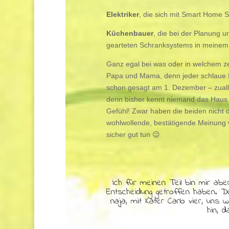
Elektriker
, die sich mit Smart Home
Küchenbauer
, die bei der Planung 
gearteten Schranksystems in meinem 
Ganz egal bei was oder in welchem ze
Papa und Mama, denn jeder schlaue K
schon gesagt am 1. Dezember – zuall
denn bisher kennt niemand das Haus
Gefühl! Zwar haben die beiden nicht d
wohlwollende, bestätigende Meinung 
sicher gut tun 😉
Ich für meinen Teil bin mir abe
Entscheidung getroffen haben. D
naja, mit Kater Carlo vier, uns
hin, 