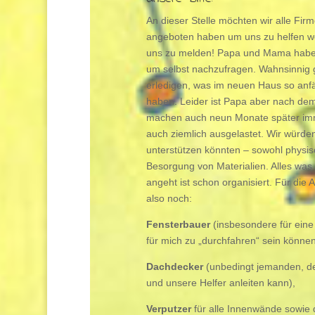
An dieser Stelle möchten wir alle Fi
angeboten haben um uns zu helfen wen
uns zu melden! Papa und Mama haben 
um selbst nachzufragen. Wahnsinnig g
erledigen, was im neuen Haus so anfäl
haben. Leider ist Papa aber nach dem 
machen auch neun Monate später imme
auch ziemlich ausgelastet. Wir würde
unterstützen könnten – sowohl physis
Besorgung von Materialien. Alles was 
angeht ist schon organisiert. Für di
also noch:
Fensterbauer
(insbesondere für eine 
für mich zu „durchfahren“ sein könne
Dachdecker
(unbedingt jemanden, der
und unsere Helfer anleiten kann),
Verputzer
für alle Innenwände sowie