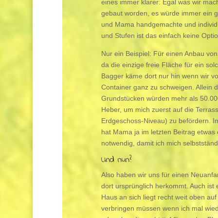
eines immer klarer: Egal was wir mach
gebaut worden, es würde immer ein g
und Mama handgemachte und individue
und Stufen ist das einfach keine Optio
Nur ein Beispiel: Für einen Anbau vo
da die einzige freie Fläche für ein s
Bagger käme dort nur hin wenn wir v
Container ganz zu schweigen. Allein
Grundstücken würden mehr als 50.000
Heber, um mich zuerst auf die Terras
Erdgeschoss-Niveau) zu befördern. Im
hat Mama ja im letzten Beitrag etwas 
notwendig, damit ich mich selbstständ
Und nun?
Also haben wir uns für einen Neuanfan
dort ursprünglich herkommt. Auch ist
Haus an sich liegt recht weit oben auf
verbringen müssen wenn ich mal wiede