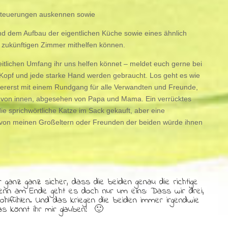
 Steuerungen auskennen sowie
und dem Aufbau der eigentlichen Küche sowie eines ähnlich
zukünftigen Zimmer mithelfen können.
itlichen Umfang ihr uns helfen könnet – meldet euch gerne bei
opf und jede starke Hand werden gebraucht. Los geht es wie
ererst mit einem Rundgang für alle Verwandten und Freunde,
 von innen, abgesehen von Papa und Mama. Ein verrücktes
ie sprichwörtliche Katze im Sack gekauft, aber eine
von meinen Großeltern oder Freunden der beiden würde ihnen
r ganz ganz sicher, dass die beiden genau die richtige
enn am Ende geht es doch nur um eins: Dass wir drei,
 wohlfühlen. Und das kriegen die beiden immer irgendwie
das könnt ihr mir glauben! 🙂