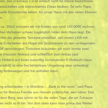
en, das Irrenhaus 1.0 ist einfach nicht für meine Bedürfnisse
estückeltes und improvisiertes
Etwas
bleiben. So sehr Papa
lle Einzelstücke lieben, für unser Haus mit den vielen Ebenen
n.
n ca. 30m2 müssten wir mit Kosten von rund 150.000€ rechnen,
olches Vorhaben schwer zugänglich hinter dem Haus liegt. Ein
orher die gesamte Terrasse einreißen, von einem LKW mit
 die Erdarbeiten am Hügel mit Stützmauern zu den umliegenden
€ verschlingen. Trotzdem bräuchten wir noch immer zwei
se (Haustür-Niveau) und schließlich zum Anbau (auf
 Hinblick auf einen zukünftig vorhandenen E-Rollstuhl (dazu
erzählt) ist eine frei befahrbare Umgebung aber unbedingt
ig fortbewegen und frei entfalten kann.
g entschieden – in Mömbris – „Back to the roots“, weil Papa
 es für Mamas Familie aus Hessen praktischer, weil näher. Das
 dem Berg, was schön ist für die vielen Tage, die wir Zuhause
r nicht so fit bin. Von dort oben kann man prima das Wetter