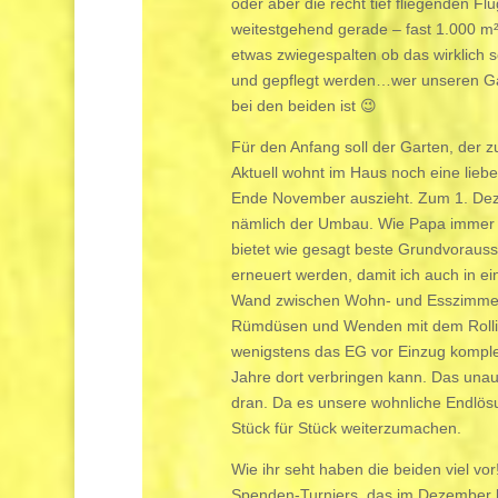
oder aber die recht tief fliegenden F
weitestgehend gerade – fast 1.000 m
etwas zwiegespalten ob das wirklich 
und gepflegt werden…wer unseren Gart
bei den beiden ist 😉
Für den Anfang soll der Garten, der z
Aktuell wohnt im Haus noch eine liebe 
Ende November auszieht. Zum 1. Dez
nämlich der Umbau. Wie Papa immer z
bietet wie gesagt beste Grundvoraus
erneuert werden, damit ich auch in e
Wand zwischen Wohn- und Esszimmer 
Rümdüsen und Wenden mit dem Rolli
wenigstens das EG vor Einzug komplett
Jahre dort verbringen kann. Das un
dran. Da es unsere wohnliche Endlös
Stück für Stück weiterzumachen.
Wie ihr seht haben die beiden viel v
Spenden-Turniers, das im Dezember l