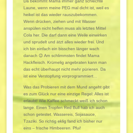
Da bekommt Mama immer ganz schlechte
Laune, wenn meine PEG mal dicht ist, weil es
heikel ist das wieder rauszubekommen.
Wenn drücken, ziehen und mit Wasser
anspülen nicht helfen muss als letztes Mittel
Cola her. Die darf dann eine Weile einwirken
und sprudelt und ätzt alles wieder frei. Und
ich bin einfach ein bisschen länger wach
danach 😉 Am schlimmsten findet Mama
Hackfleisch. Krümelig angebraten kann man
das echt überhaupt nicht mehr pürieren. Da
ist eine Verstopfung vorprogrammiert…
Was das Probieren mit dem Mund angeht gibt
es zum Glück nur eine einzige Regel: Alles ist
erlaubt! Wie Kaffee schmeckt weiß ich schon
lange. Einen Tropfen Red Bull hab ich auch
schon getestet. Wassereis, Sojasauce,
Tzaziki. So richtig eklig fand ich bisher nur
eins – frische Himbeeren. Pfui!