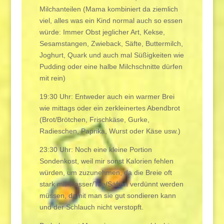
Milchanteilen (Mama kombiniert da ziemlich
viel, alles was ein Kind normal auch so essen
würde: Immer Obst jeglicher Art, Kekse,
Sesamstangen, Zwieback, Säfte, Buttermilch,
Joghurt, Quark und auch mal Süßigkeiten wie
Pudding oder eine halbe Milchschnitte dürfen
mit rein)
19:30 Uhr: Entweder auch ein warmer Brei
wie mittags oder ein zerkleinertes Abendbrot
(Brot/Brötchen, Frischkäse, Gurke,
Radieschen, Paprika, Wurst oder Käse usw.)
23:30 Uhr: Noch eine kleine Portion
Sondenkost, weil mir sonst Kalorien fehlen
würden, um zuzunehmen, da die Breie oft
stark mit Wasser/Tee/Säften verdünnt werden
müssen, damit man sie gut sondieren kann
und der Schlauch nicht verstopft.