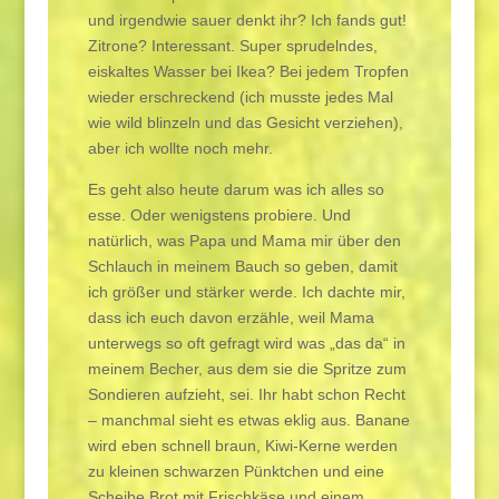
und irgendwie sauer denkt ihr? Ich fands gut!
Zitrone? Interessant. Super sprudelndes,
eiskaltes Wasser bei Ikea? Bei jedem Tropfen
wieder erschreckend (ich musste jedes Mal
wie wild blinzeln und das Gesicht verziehen),
aber ich wollte noch mehr.
Es geht also heute darum was ich alles so
esse. Oder wenigstens probiere. Und
natürlich, was Papa und Mama mir über den
Schlauch in meinem Bauch so geben, damit
ich größer und stärker werde. Ich dachte mir,
dass ich euch davon erzähle, weil Mama
unterwegs so oft gefragt wird was „das da“ in
meinem Becher, aus dem sie die Spritze zum
Sondieren aufzieht, sei. Ihr habt schon Recht
– manchmal sieht es etwas eklig aus. Banane
wird eben schnell braun, Kiwi-Kerne werden
zu kleinen schwarzen Pünktchen und eine
Scheibe Brot mit Frischkäse und einem