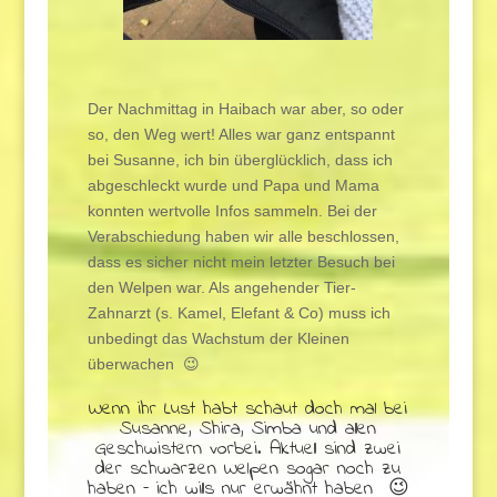
Der Nachmittag in Haibach war aber, so oder
so, den Weg wert! Alles war ganz entspannt
bei Susanne, ich bin überglücklich, dass ich
abgeschleckt wurde und Papa und Mama
konnten wertvolle Infos sammeln. Bei der
Verabschiedung haben wir alle beschlossen,
dass es sicher nicht mein letzter Besuch bei
den Welpen war. Als angehender Tier-
Zahnarzt (s. Kamel, Elefant & Co) muss ich
unbedingt das Wachstum der Kleinen
überwachen 😉
Wenn ihr Lust habt schaut doch mal bei
Susanne, Shira, Simba und allen
Geschwistern vorbei. Aktuell sind zwei
der schwarzen Welpen sogar noch zu
haben – ich wills nur erwähnt haben 😉