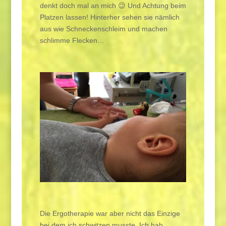
denkt doch mal an mich 😉 Und Achtung beim
Platzen lassen! Hinterher sehen sie nämlich
aus wie Schneckenschleim und machen
schlimme Flecken…
Die Ergotherapie war aber nicht das Einzige
bei dem ich schwitzen musste. Ich hab