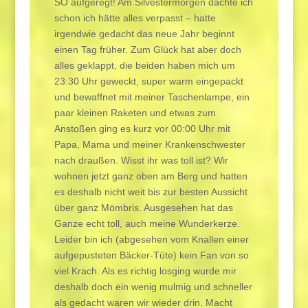
SO aufgeregt! Am Silvestermorgen dachte ich
schon ich hätte alles verpasst – hatte
irgendwie gedacht das neue Jahr beginnt
einen Tag früher. Zum Glück hat aber doch
alles geklappt, die beiden haben mich um
23:30 Uhr geweckt, super warm eingepackt
und bewaffnet mit meiner Taschenlampe, ein
paar kleinen Raketen und etwas zum
Anstoßen ging es kurz vor 00:00 Uhr mit
Papa, Mama und meiner Krankenschwester
nach draußen. Wisst ihr was toll ist? Wir
wohnen jetzt ganz oben am Berg und hatten
es deshalb nicht weit bis zur besten Aussicht
über ganz Mömbris. Ausgesehen hat das
Ganze echt toll, auch meine Wunderkerze.
Leider bin ich (abgesehen vom Knallen einer
aufgepusteten Bäcker-Tüte) kein Fan von so
viel Krach. Als es richtig losging wurde mir
deshalb doch ein wenig mulmig und schneller
als gedacht waren wir wieder drin. Macht