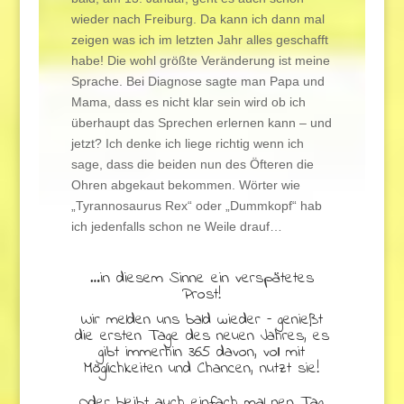
wieder nach Freiburg. Da kann ich dann mal
zeigen was ich im letzten Jahr alles geschafft
habe! Die wohl größte Veränderung ist meine
Sprache. Bei Diagnose sagte man Papa und
Mama, dass es nicht klar sein wird ob ich
überhaupt das Sprechen erlernen kann – und
jetzt? Ich denke ich liege richtig wenn ich
sage, dass die beiden nun des Öfteren die
Ohren abgekaut bekommen. Wörter wie
„Tyrannosaurus Rex“ oder „Dummkopf“ hab
ich jedenfalls schon ne Weile drauf…
…in diesem Sinne ein verspätetes
Prost!
Wir melden uns bald wieder – genießt
die ersten Tage des neuen Jahres, es
gibt immerhin 365 davon, voll mit
Möglichkeiten und Chancen, nutzt sie!
Oder bleibt auch einfach mal nen Tag